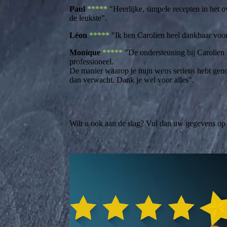
Paul
*****
"Heerlijke, simpele recepten in het o
de leukste".
Léon
*****
"Ik ben Carolien heel dankbaar voor
Monique
*****
"De ondersteuning bij Carolien h
professioneel.
De manier waarop je mijn wens serieus hebt genom
dan verwacht. Dank je wel voor alles".
Wilt u ook aan de slag? Vul dan uw gegevens op m