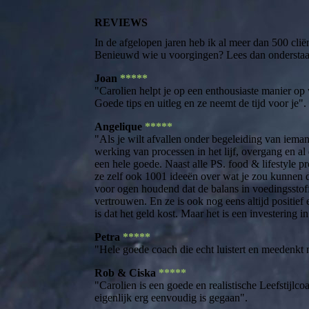
REVIEWS
In de afgelopen jaren heb ik al meer dan 500 clië
Benieuwd wie u voorgingen? Lees dan onderstaan
Joan
*****
"Carolien helpt je op een enthousiaste manier o
Goede tips en uitleg en ze neemt de tijd voor je".
Angelique
*****
"Als je wilt afvallen onder begeleiding van iema
werking van processen in het lijf, overgang en al 
een hele goede. Naast alle PS. food & lifestyle p
ze zelf ook 1001 ideeën over wat je zou kunnen do
voor ogen houdend dat de balans in voedingsstoff
vertrouwen. En ze is ook nog eens altijd positief
is dat het geld kost. Maar het is een investering i
Petra
*****
"Hele goede coach die echt luistert en meedenkt 
Rob & Ciska
*****
"Carolien is een goede en realistische Leefstijl
eigenlijk erg eenvoudig is gegaan".