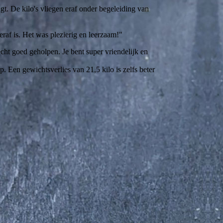
jgt. De kilo's vliegen eraf onder begeleiding van
raf is. Het was plezierig en leerzaam!"
cht goed geholpen. Je bent super vriendelijk en
 Een gewichtsverlies van 21,5 kilo is zelfs beter