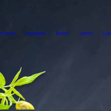
 vd maand
Programma's
Reviews
Tarieven
Cont