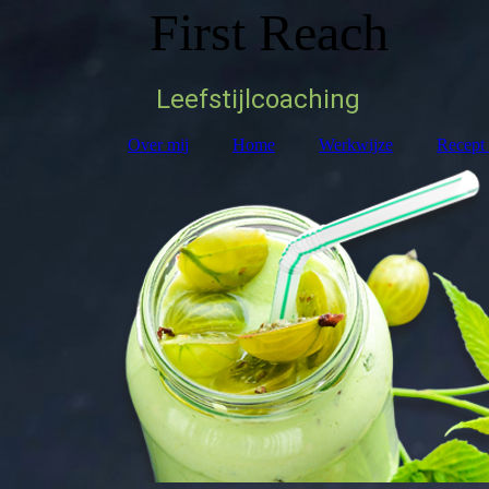
First Reach
Leefstijlcoaching
Over mij
Home
Werkwijze
Recept