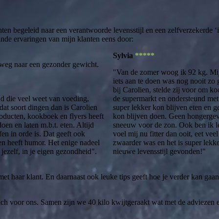
nten begeleid naar een verantwoorde levensstijl en een zelfverzekerde ‘i
de ervaringen van mijn klanten eens door:
Sylvia
*****
p weg naar een gezonder gewicht.
"Van de zomer woog ik 92 kg. Mij
iets aan te doen was nog nooit zo
bij Carolien, stelde zij voor om k
nd die veel weet van voeding,
de supermarkt en ondersteund met
dat soort dingen dan is Carolien
super lekker kon blijven eten en
roducten, kookboek en flyers heeft
kon blijven doen. Geen hongerge
en en laten m.b.t. eten. Altijd
sneeuw voor de zon. Ook ben ik le
en in orde is. Dat geeft ook
voel mij nu fitter dan ooit, eet ve
 en heeft humor. Het enige nadeel
zwaarder was en het is super lekke
n jezelf, in je eigen gezondheid".
nieuwe levensstijl gevonden!"
met haar klant. En daarnaast ook leuke tips geeft hoe je verder kan ga
coach voor ons. Samen zijn we 40 kilo kwijtgeraakt wat met de adviezen